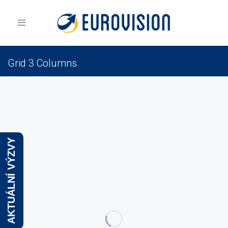
Toggle
navigation
Grid 3 Columns
Eurovision
Portfolio
Grid
Grid 3 Columns
AKTUÁLNÍ VÝZVY