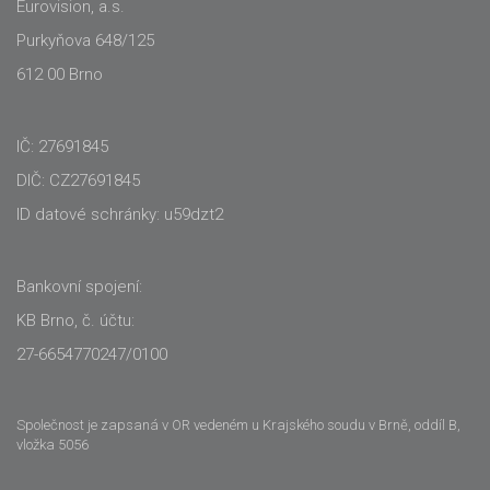
Eurovision, a.s.
Purkyňova 648/125
612 00 Brno
IČ: 27691845
DIČ: CZ27691845
ID datové schránky: u59dzt2
Bankovní spojení:
KB Brno, č. účtu:
27-6654770247/0100
Společnost je zapsaná v OR vedeném u Krajského soudu v Brně, oddíl B,
vložka 5056